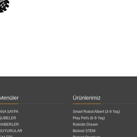
Menüler
Ürünlerimiz
ANA SAYFA
Smart Robot Albert (3-9 Yaş)
ŞUBELER
Play Pet's (6-9 Yaş)
HABERLER
Robotis Dream
DUYURULAR
Bioloid STEM