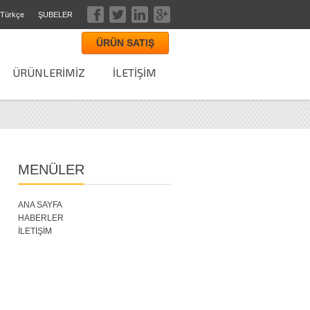
Türkçe
ŞUBELER
ÜRÜN SATIŞ
ÜRÜNLERİMİZ
İLETİŞİM
MENÜLER
ANA SAYFA
HABERLER
İLETİŞİM